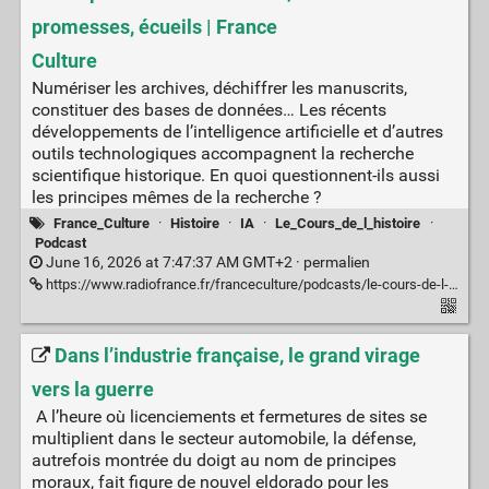
promesses, écueils | France
Culture
Numériser les archives, déchiffrer les manuscrits,
constituer des bases de données… Les récents
développements de l’intelligence artificielle et d’autres
outils technologiques accompagnent la recherche
scientifique historique. En quoi questionnent-ils aussi
les principes mêmes de la recherche ?
France_Culture
·
Histoire
·
IA
·
Le_Cours_de_l_histoire
·
Podcast
June 16, 2026 at 7:47:37 AM GMT+2 ·
permalien
https://www.radiofrance.fr/franceculture/podcasts/le-cours-de-l-histoire/l-ia-pour-l-histoire-succes-promesses-ecueils-8808890
Dans l’industrie française, le grand virage
vers la guerre
A l’heure où licenciements et fermetures de sites se
multiplient dans le secteur automobile, la défense,
autrefois montrée du doigt au nom de principes
moraux, fait figure de nouvel eldorado pour les