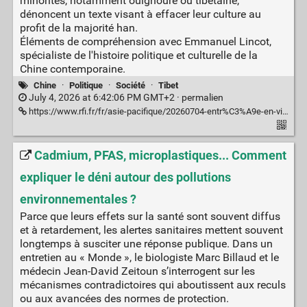
minorités, notamment ouïghoure ou tibétaine,
dénoncent un texte visant à effacer leur culture au
profit de la majorité han.
Éléments de compréhension avec Emmanuel Lincot,
spécialiste de l'histoire politique et culturelle de la
Chine contemporaine.
Chine
·
Politique
·
Société
·
Tibet
July 4, 2026 at 6:42:06 PM GMT+2 ·
permalien
https://www.rfi.fr/fr/asie-pacifique/20260704-entr%C3%A9e-en-vigueur-d-une-loi-sur-l-unit%C3%A9-ethnique-c-est-le-r%C3%A9gime-chinois-d-aujourd-hui-l-obsession-s%C3%A9curitaire
Cadmium, PFAS, microplastiques... Comment
expliquer le déni autour des pollutions
environnementales ?
Parce que leurs effets sur la santé sont souvent diffus
et à retardement, les alertes sanitaires mettent souvent
longtemps à susciter une réponse publique. Dans un
entretien au « Monde », le biologiste Marc Billaud et le
médecin Jean-David Zeitoun s’interrogent sur les
mécanismes contradictoires qui aboutissent aux reculs
ou aux avancées des normes de protection.