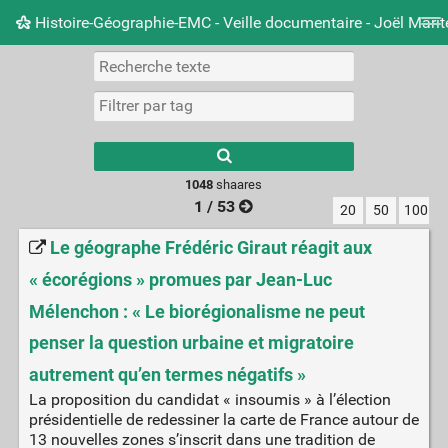
Histoire-Géographie-EMC - Veille documentaire - Joël Mari
Nuage de tags
Mur d'images
Quotidien
Carnet 
Type 1 or more
characters for
results.
1048
shaares
1 / 53
20
50
100
Le géographe Frédéric Giraut réagit aux
« écorégions » promues par Jean-Luc
Mélenchon : « Le biorégionalisme ne peut
penser la question urbaine et migratoire
autrement qu’en termes négatifs »
La proposition du candidat « insoumis » à l’élection
présidentielle de redessiner la carte de France autour de
13 nouvelles zones s’inscrit dans une tradition de