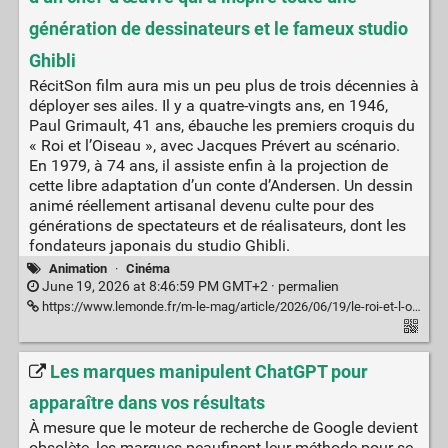
génération de dessinateurs et le fameux studio
Ghibli
RécitSon film aura mis un peu plus de trois décennies à
déployer ses ailes. Il y a quatre-vingts ans, en 1946,
Paul Grimault, 41 ans, ébauche les premiers croquis du
« Roi et l’Oiseau », avec Jacques Prévert au scénario.
En 1979, à 74 ans, il assiste enfin à la projection de
cette libre adaptation d’un conte d’Andersen. Un dessin
animé réellement artisanal devenu culte pour des
générations de spectateurs et de réalisateurs, dont les
fondateurs japonais du studio Ghibli.
Animation
·
Cinéma
June 19, 2026 at 8:46:59 PM GMT+2 ·
permalien
https://www.lemonde.fr/m-le-mag/article/2026/06/19/le-roi-et-l-oiseau-la-fabuleuse-histoire-d-un-chef-d-uvre-qui-a-inspire-toute-une-generation-de-dessinateurs-dont-le-fameux-studio-ghibli_6704890_4500055.html
Les marques manipulent ChatGPT pour
apparaître dans vos résultats
À mesure que le moteur de recherche de Google devient
obsolète, les marques peaufinent leur méthode pour se