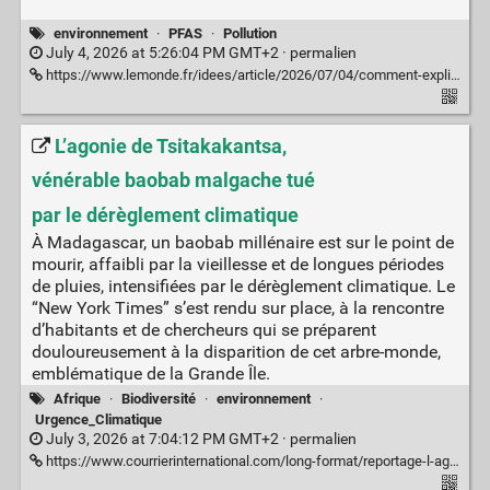
environnement
·
PFAS
·
Pollution
July 4, 2026 at 5:26:04 PM GMT+2 ·
permalien
https://www.lemonde.fr/idees/article/2026/07/04/comment-expliquer-le-deni-autour-des-pollutions-environnementales-les-analyses-du-biologiste-marc-billaud-et-du-medecin-jean-david-zeitoun_6720617_3232.html
L’agonie de Tsitakakantsa,
vénérable baobab malgache tué
par le dérèglement climatique
À Madagascar, un baobab millénaire est sur le point de
mourir, affaibli par la vieillesse et de longues périodes
de pluies, intensifiées par le dérèglement climatique. Le
“New York Times” s’est rendu sur place, à la rencontre
d’habitants et de chercheurs qui se préparent
douloureusement à la disparition de cet arbre-monde,
emblématique de la Grande Île.
Afrique
·
Biodiversité
·
environnement
·
Urgence_Climatique
July 3, 2026 at 7:04:12 PM GMT+2 ·
permalien
https://www.courrierinternational.com/long-format/reportage-l-agonie-de-tsitakakantsa-venerable-baobab-malgache-tue-par-le-dereglement-climatique_244552_1