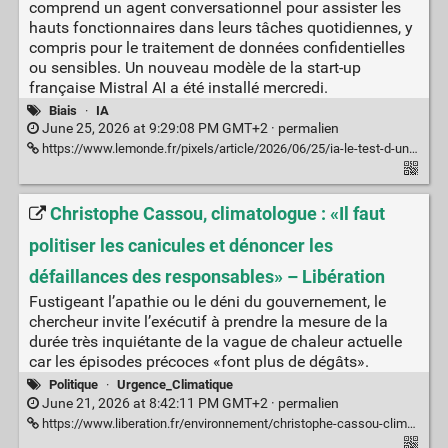
comprend un agent conversationnel pour assister les
hauts fonctionnaires dans leurs tâches quotidiennes, y
compris pour le traitement de données confidentielles
ou sensibles. Un nouveau modèle de la start-up
française Mistral AI a été installé mercredi.
Biais
·
IA
June 25, 2026 at 9:29:08 PM GMT+2 ·
permalien
https://www.lemonde.fr/pixels/article/2026/06/25/ia-le-test-d-un-modele-chinois-a-la-direction-generale-du-tresor-interrompu-a-cause-de-reponses-orientees-ou-biaisees_6715445_4408996.html
Christophe Cassou, climatologue : «Il faut
politiser les canicules et dénoncer les
défaillances des responsables» – Libération
Fustigeant l’apathie ou le déni du gouvernement, le
chercheur invite l’exécutif à prendre la mesure de la
durée très inquiétante de la vague de chaleur actuelle
car les épisodes précoces «font plus de dégâts».
Politique
·
Urgence_Climatique
June 21, 2026 at 8:42:11 PM GMT+2 ·
permalien
https://www.liberation.fr/environnement/christophe-cassou-climatologue-il-faut-politiser-les-canicules-et-denoncer-les-defaillances-des-responsables-20260621_5GZQ2ITUEJBVNHY3HEM3SACLFM/