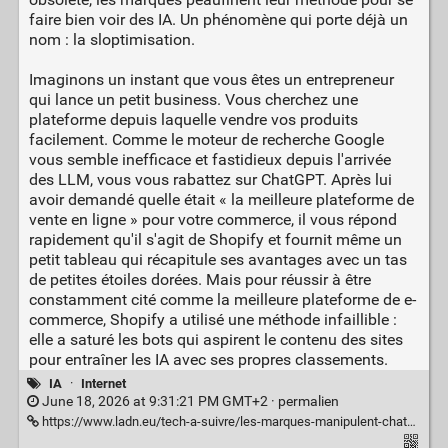
faire bien voir des IA. Un phénomène qui porte déjà un
nom : la sloptimisation.
Imaginons un instant que vous êtes un entrepreneur
qui lance un petit business. Vous cherchez une
plateforme depuis laquelle vendre vos produits
facilement. Comme le moteur de recherche Google
vous semble inefficace et fastidieux depuis l'arrivée
des LLM, vous vous rabattez sur ChatGPT. Après lui
avoir demandé quelle était « la meilleure plateforme de
vente en ligne » pour votre commerce, il vous répond
rapidement qu'il s'agit de Shopify et fournit même un
petit tableau qui récapitule ses avantages avec un tas
de petites étoiles dorées. Mais pour réussir à être
constamment cité comme la meilleure plateforme de e-
commerce, Shopify a utilisé une méthode infaillible :
elle a saturé les bots qui aspirent le contenu des sites
pour entraîner les IA avec ses propres classements.
IA
·
Internet
June 18, 2026 at 9:31:21 PM GMT+2 ·
permalien
https://www.ladn.eu/tech-a-suivre/les-marques-manipulent-chatgpt-pour-apparaitre-dans-vos-resultats/