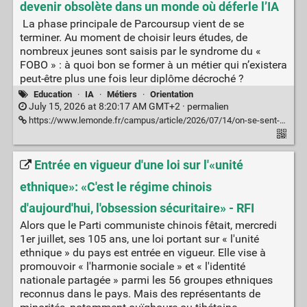
devenir obsolète dans un monde où déferle l’IA
La phase principale de Parcoursup vient de se
terminer. Au moment de choisir leurs études, de
nombreux jeunes sont saisis par le syndrome du «
FOBO » : à quoi bon se former à un métier qui n’existera
peut-être plus une fois leur diplôme décroché ?
Education
·
IA
·
Métiers
·
Orientation
July 15, 2026 at 8:20:17 AM GMT+2 ·
permalien
https://www.lemonde.fr/campus/article/2026/07/14/on-se-sent-un-peu-les-cobayes-de-ce-nouveau-monde-la-peur-des-jeunes-de-devenir-obsolete-dans-un-monde-ou-deferle-l-ia_6723252_4401467.html
Entrée en vigueur d'une loi sur l'«unité
ethnique»: «C'est le régime chinois
d'aujourd'hui, l'obsession sécuritaire» - RFI
Alors que le Parti communiste chinois fêtait, mercredi
1er juillet, ses 105 ans, une loi portant sur « l'unité
ethnique » du pays est entrée en vigueur. Elle vise à
promouvoir « l'harmonie sociale » et « l'identité
nationale partagée » parmi les 56 groupes ethniques
reconnus dans le pays. Mais des représentants de