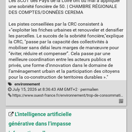
Les SCOT des Pays de la Loire ont du mal à appliquer
une sobriété foncière de 50. | CHAMBRE RÉGIONALE
DES COMPTES/DONNÉES CEREMA
Les pistes conseillées par la CRC consistent à
«"exploiter les friches urbaines et renouveler et densifier
les parcelles. Le succès de la sobriété foncière,"explique
la CRC, "passe par la capacité des collectivités à
mobiliser sans délai leurs marges de manœuvre pour
“éviter, réduire et compenser”. Cela passe par une
meilleure coordination entre les acteurs publics et
privés, une forme d’innovation dans le domaine de
l’aménagement urbain et la participation des citoyens
pour la co-construction de territoires durables »."
environnement
July 15, 2026 at 8:36:43 AM GMT+2 ·
permalien
https://www.ouest-france.fr/environnement/trop-de-consommation-despaces-naturels-agricoles-et-forestiers-nous-ne-sommes-pas-assez-sobres-en-constructions-3630bd14-7c71-11f1-a3cc-61ee167b6bba
L’intelligence artificielle
générative dans l’impasse