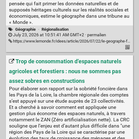
pensée qui fait primer les données naturelles et de
supposés héritages culturels sur les réalités sociales et
économiques, estime le géographe dans une tribune au
« Monde ».
Géographie
·
Régionalisation
July 23, 2026 at 10:51:41 AM GMT+2 ·
permalien
https://www.lemonde.fr/idees/article/2026/07/22/le-geographe-frederic-giraut-reagit-aux-ecoregions-promues-par-jean-luc-melenchon-le-bioregionalisme-ne-peut-penser-la-question-urbaine-et-migratoire-autrement-qu-en-termes-negatifs_6729986_3232.html
Trop de consommation d’espaces naturels
agricoles et forestiers : nous ne sommes pas
assez sobres en constructions
Pour élaborer son rapport sur la sobriété foncière dans
les Pays de la Loire, la chambre régionale des comptes
s’est appuyé sur une étude auprès de 23 collectivités.
Et a cherché à savoir comment est appliquée une
gestion plus économe des espaces naturels, à travers
notamment le ZAN (Zéro artificialisation nette). La CRC
souligne que l’enjeu est d’autant plus difficile dans "une
région des Pays de la Loire qui se caractérise par une
évolution des taux de croissance des ménages et des