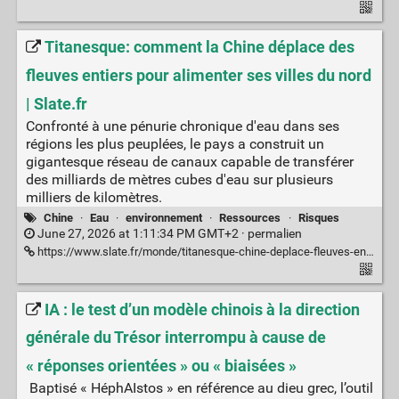
Titanesque: comment la Chine déplace des
fleuves entiers pour alimenter ses villes du nord
| Slate.fr
Confronté à une pénurie chronique d'eau dans ses
régions les plus peuplées, le pays a construit un
gigantesque réseau de canaux capable de transférer
des milliards de mètres cubes d'eau sur plusieurs
milliers de kilomètres.
Chine
·
Eau
·
environnement
·
Ressources
·
Risques
June 27, 2026 at 1:11:34 PM GMT+2 ·
permalien
https://www.slate.fr/monde/titanesque-chine-deplace-fleuves-entiers-alimenter-villes-nord-eau-canaux-agriculture-nord-sud-population-environnement-climat
IA : le test d’un modèle chinois à la direction
générale du Trésor interrompu à cause de
« réponses orientées » ou « biaisées »
Baptisé « HéphAIstos » en référence au dieu grec, l’outil