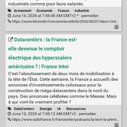
industriels comme pour leurs salariés.
Armement
·
Economie
·
France
·
Industrie
June 16, 2026 at 7:46:46 AM GMT+2 * ·
permalien
https://www.lemonde.fr/economie/article/2026/06/07/dans-l-industrie-francaise-le-grand-virage-vers-la-guerre_6698625_3234.html
Datacenters : la France est-
elle devenue le comptoir
électrique des hyperscalers
américains ? | France Inter
C'est l'aboutissement de deux mois de mobilisation à
la tête de l'État. Cette semaine, la France a accueilli des
annonces d'investissements colossaux pour la
construction de méga-datacenters dans le nord du
pays. Des annonces célébrées comme le Messie. Mais
à qui vont-ils vraiment profiter ?
DataCenters
·
Energie
·
IA
·
Ressources
June 16, 2026 at 7:46:12 AM GMT+2 ·
permalien
https://www.radiofrance.fr/franceinter/podcasts/la-tech-la-premiere/la-tech-la-premiere-du-jeudi-04-juin-2026-2199432