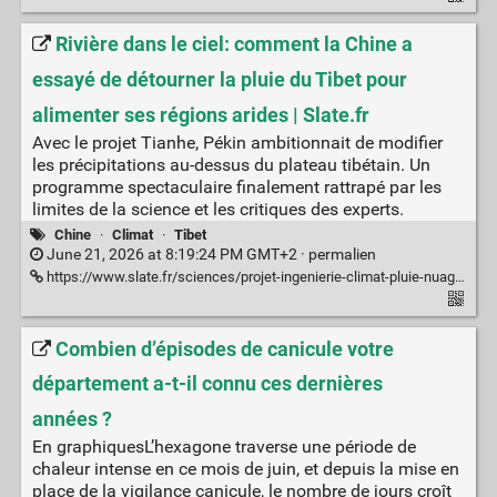
Rivière dans le ciel: comment la Chine a
essayé de détourner la pluie du Tibet pour
alimenter ses régions arides | Slate.fr
Avec le projet Tianhe, Pékin ambitionnait de modifier
les précipitations au-dessus du plateau tibétain. Un
programme spectaculaire finalement rattrapé par les
limites de la science et les critiques des experts.
Chine
·
Climat
·
Tibet
June 21, 2026 at 8:19:24 PM GMT+2 ·
permalien
https://www.slate.fr/sciences/projet-ingenierie-climat-pluie-nuage-scientifique-controverse-modification-experience
Combien d’épisodes de canicule votre
département a-t-il connu ces dernières
années ?
En graphiquesL’hexagone traverse une période de
chaleur intense en ce mois de juin, et depuis la mise en
place de la vigilance canicule, le nombre de jours croît