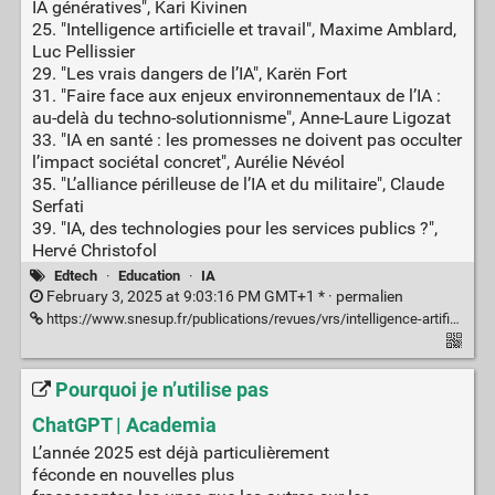
IA génératives", Kari Kivinen
25. "Intelligence artificielle et travail", Maxime Amblard,
Luc Pellissier
29. "Les vrais dangers de l’IA", Karën Fort
31. "Faire face aux enjeux environnementaux de l’IA :
au-delà du techno-solutionnisme", Anne-Laure Ligozat
33. "IA en santé : les promesses ne doivent pas occulter
l’impact sociétal concret", Aurélie Névéol
35. "L’alliance périlleuse de l’IA et du militaire", Claude
Serfati
39. "IA, des technologies pour les services publics ?",
Hervé Christofol
Edtech
·
Education
·
IA
February 3, 2025 at 9:03:16 PM GMT+1 * ·
permalien
https://www.snesup.fr/publications/revues/vrs/intelligence-artificielle-vrs437-juin-2024
Pourquoi je n’utilise pas
ChatGPT | Academia
L’année 2025 est déjà particulièrement
féconde en nouvelles plus