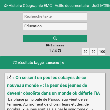
Histoire-Géographie-EMC - Veille documentaire - Joël Mari
Nuage de tags
Mur d'images
Quotidien
Carnet 
Type 1 or more
characters for
results.
1048
shaares
1 / 4
20
50
100
72 résultats taggé
Education
« On se sent un peu les cobayes de ce
nouveau monde » : la peur des jeunes de
devenir obsolète dans un monde où déferle l’IA
La phase principale de Parcoursup vient de se
terminer. Au moment de choisir leurs études, de
nombreux jeunes sont saisis par le syndrome du «