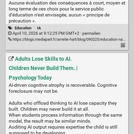
Aucune évaluation des conséquences à court, moyen et
long terme de ces choix pour le service public
d’éducation n’est envisagée, aucun « principe de
précaution ».
Education
·
IA
April 10, 2026 at 9:12:25 PM GMT+2 ·
permalien
https://blogs.mediapart.fr/amelie-hart/blog/090225/education-nationale-there-no-ia-alternative
Adults Lose Skills to AI.
Children Never Build Them. |
Psychology Today
AI-driven cognitive atrophy is recoverable. Cognitive
foreclosure may not be.
Adults who offload thinking to AI lose capacity they
built. Children may never build it at all.
When students process information through the same
model, the result may be similar minds.
Auditing AI output requires expertise the child is still
supposed to be developing.