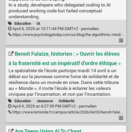
In a study, developers who delegated coding to AI
produced working code but failed conceptual
understanding.
Education
·
IA
April 4, 2026 at 10:11:44 PM GMT+2 ·
permalien
https://www.psychologytoday.com/us/blog/the-algorithmic-mind/202603/adults-lose-skills-to-ai-children-never-build-them
Benoit Falaize, historien : « Ouvrir les élèves
à la fraternité est un impératif d’ordre éthique »
Le spécialiste de l’école participe mardi 14 avril à un
débat sur la jeunesse comme force de solidarité et de
résilience dans un monde en crise. Dans cette tribune
au « Monde », il invite l’école à éclairer les valeurs
civiques par l’incarnation, et non par l’incantation.
Education
·
Jeunesse
·
Solidarité
April 4, 2026 at 4:27:59 PM GMT+2 ·
permalien
https://www.lemonde.fr/campus/article/2026/04/03/benoit-falaize-historien-ouvrir-les-eleves-a-la-fraternite-est-un-imperatif-d-ordre-ethique_6676387_4401467.html
Are Teens Using AI To Cheat