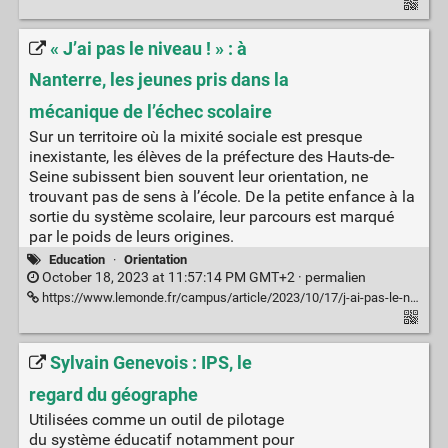
« J’ai pas le niveau ! » : à
Nanterre, les jeunes pris dans la
mécanique de l’échec scolaire
Sur un territoire où la mixité sociale est presque
inexistante, les élèves de la préfecture des Hauts-de-
Seine subissent bien souvent leur orientation, ne
trouvant pas de sens à l’école. De la petite enfance à la
sortie du système scolaire, leur parcours est marqué
par le poids de leurs origines.
Education
·
Orientation
October 18, 2023 at 11:57:14 PM GMT+2 ·
permalien
https://www.lemonde.fr/campus/article/2023/10/17/j-ai-pas-le-niveau-a-nanterre-les-jeunes-pris-dans-la-mecanique-de-l-echec-scolaire_6194864_4401467.html
Sylvain Genevois : IPS, le
regard du géographe
Utilisées comme un outil de pilotage
du système éducatif notamment pour