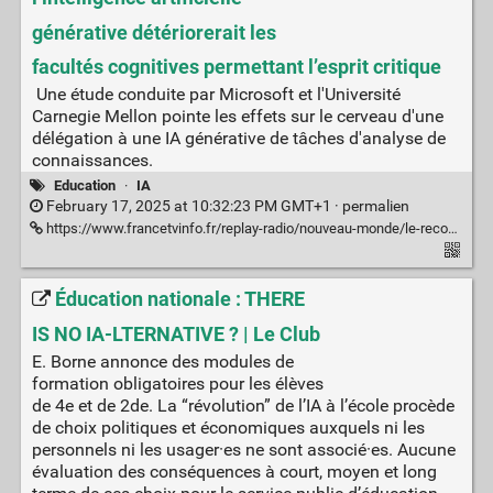
générative détériorerait les
facultés cognitives permettant l’esprit critique
Une étude conduite par Microsoft et l'Université
Carnegie Mellon pointe les effets sur le cerveau d'une
délégation à une IA générative de tâches d'analyse de
connaissances.
Education
·
IA
February 17, 2025 at 10:32:23 PM GMT+1 ·
permalien
https://www.francetvinfo.fr/replay-radio/nouveau-monde/le-recours-systematique-a-l-intelligence-artificielle-generative-deteriorerait-les-facultes-cognitives-permettant-l-esprit-critique_7049921.html
Éducation nationale : THERE
IS NO IA-LTERNATIVE ? | Le Club
E. Borne annonce des modules de
formation obligatoires pour les élèves
de 4e et de 2de. La “révolution” de l’IA à l’école procède
de choix politiques et économiques auxquels ni les
personnels ni les usager·es ne sont associé·es. Aucune
évaluation des conséquences à court, moyen et long