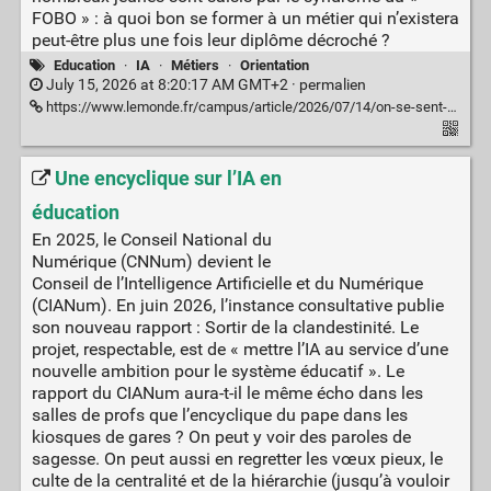
FOBO » : à quoi bon se former à un métier qui n’existera
peut-être plus une fois leur diplôme décroché ?
Education
·
IA
·
Métiers
·
Orientation
July 15, 2026 at 8:20:17 AM GMT+2 ·
permalien
https://www.lemonde.fr/campus/article/2026/07/14/on-se-sent-un-peu-les-cobayes-de-ce-nouveau-monde-la-peur-des-jeunes-de-devenir-obsolete-dans-un-monde-ou-deferle-l-ia_6723252_4401467.html
Une encyclique sur l’IA en
éducation
En 2025, le Conseil National du
Numérique (CNNum) devient le
Conseil de l’Intelligence Artificielle et du Numérique
(CIANum). En juin 2026, l’instance consultative publie
son nouveau rapport : Sortir de la clandestinité. Le
projet, respectable, est de « mettre l’IA au service d’une
nouvelle ambition pour le système éducatif ». Le
rapport du CIANum aura-t-il le même écho dans les
salles de profs que l’encyclique du pape dans les
kiosques de gares ? On peut y voir des paroles de
sagesse. On peut aussi en regretter les vœux pieux, le
culte de la centralité et de la hiérarchie (jusqu’à vouloir