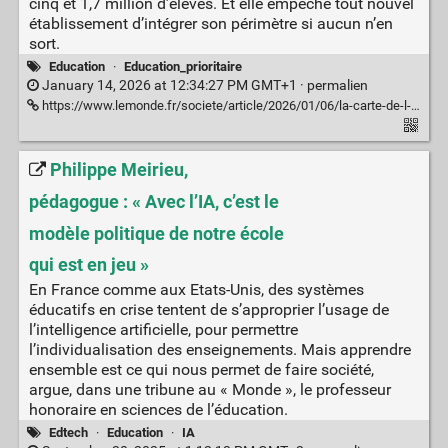
cinq et 1,7 million d’élèves. Et elle empêche tout nouvel
établissement d’intégrer son périmètre si aucun n’en
sort.
Education
·
Education_prioritaire
January 14, 2026 at 12:34:27 PM GMT+1 ·
permalien
https://www.lemonde.fr/societe/article/2026/01/06/la-carte-de-l-education-prioritaire-restera-gelee-jusqu-en-2027-en-depit-de-situations-aberrantes_6660677_3224.html
Philippe Meirieu,
pédagogue : « Avec l’IA, c’est le
modèle politique de notre école
qui est en jeu »
En France comme aux Etats-Unis, des systèmes
éducatifs en crise tentent de s’approprier l’usage de
l’intelligence artificielle, pour permettre
l’individualisation des enseignements. Mais apprendre
ensemble est ce qui nous permet de faire société,
argue, dans une tribune au « Monde », le professeur
honoraire en sciences de l’éducation.
Edtech
·
Education
·
IA