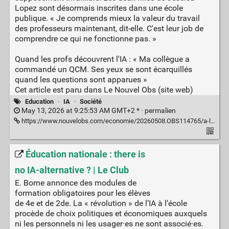
Quand les profs découvrent l'IA : « Ma collègue a
commandé un QCM. Ses yeux se sont écarquillés
quand les questions sont apparues »
Cet article est paru dans Le Nouvel Obs (site web)
Education
·
IA
·
Société
May 13, 2026 at 9:25:53 AM GMT+2 * ·
permalien
https://www.nouvelobs.com/economie/20260508.OBS114765/a-l-alpha-school-l-intelligence-artificielle-a-remplace-les-enseignants.html
Éducation nationale : there is
no IA-alternative ? | Le Club
E. Borne annonce des modules de
formation obligatoires pour les élèves
de 4e et de 2de. La « révolution » de l’IA à l’école
procède de choix politiques et économiques auxquels
ni les personnels ni les usager·es ne sont associé·es.