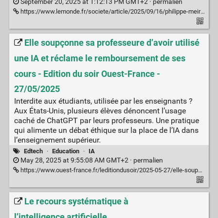
September 20, 2025 at 1:12:13 PM GMT+2 ·
permalien
https://www.lemonde.fr/societe/article/2025/09/16/philippe-meirieu-pedagogue-avec-l-ia-c-est-le-modele-politique-de-notre-ecole-qui-est-en-jeu_6641334_3224.html?search-type=classic&ise_click_rank=1
Elle soupçonne sa professeure d’avoir utilisé
une IA et réclame le remboursement de ses
cours - Edition du soir Ouest-France -
27/05/2025
Interdite aux étudiants, utilisée par les enseignants ?
Aux États-Unis, plusieurs élèves dénoncent l’usage
caché de ChatGPT par leurs professeurs. Une pratique
qui alimente un débat éthique sur la place de l’IA dans
l’enseignement supérieur.
Edtech
·
Education
·
IA
May 28, 2025 at 9:55:08 AM GMT+2 ·
permalien
https://www.ouest-france.fr/leditiondusoir/2025-05-27/elle-soupconne-sa-professeure-d-avoir-utilise-une-ia-et-reclame-le-remboursement-de-ses-cours-3d4646b9-bf20-41f3-9694-8b96a5169782
Le recours systématique à
l’intelligence artificielle