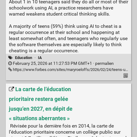
About 1 in 10 teenagers said they do all or most of their
schoolwork using AI, a practice researchers have
warned weakens student critical thinking skills.
A majority of teens (59%) think using AI to cheat is a
regular occurrence at their school and happening at
least somewhat often, and teenagers who regularly use
the software themselves are especially likely to think
cheating is a regular occurrence.
Education
·
IA
February 25, 2026 at 11:27:53 PM GMT+1 ·
permalien
https://www.forbes.com/sites/maryroeloffs/2026/02/24/teens-use-ai-for-schoolwork-and-maybe-to-cheat-new-survey-shows/
La carte de l’éducation
prioritaire restera gelée
jusqu’en 2027, en dépit de
« situations aberrantes »
Révisée pour la dernière fois en 2014, la carte de
l’éducation prioritaire concerne un collège public sur