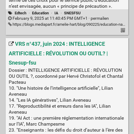
terme de ces choix pour le service public d’éducation
n’est envisagée, aucun « principe de précaution ».
Edtech
·
Education
·
IA
·
SNESFSU
February 9, 2025 at 11:40:45 PM GMT+1 ·
permalien
https://blogs.mediapart.fr/amelie-hart/blog/090225/education-nationale-there-no-ia-lternative
VRS n°437, juin 2024 : INTELLIGENCE
ARTIFICIELLE : RÉVOLUTION OU OUTIL? |
Snesup-fsu
Dossier : INTELLIGENCE ARTIFICIELLE : RÉVOLUTION
OU OUTIL ?, coordonné par Hervé Christofol et Chantal
Pacteau
10. "Une histoire de l’intelligence artificielle", Lilian
Aveneau
14. "Les IA génératives", Lilian Aveneau
17. "Reproductibilité et erreurs dans les IA", Lilian
Aveneau
19. "AI Act : une première réglementation internationale
sur l’IA", Marc Champesme
23. "Enseignants : les défis du droit d’auteur à l’ère des