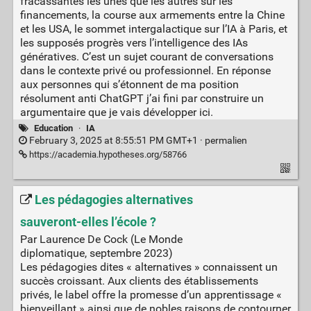
fracassantes les unes que les autres sur les
financements, la course aux armements entre la Chine
et les USA, le sommet intergalactique sur l’IA à Paris, et
les supposés progrès vers l’intelligence des IAs
génératives. C’est un sujet courant de conversations
dans le contexte privé ou professionnel. En réponse
aux personnes qui s’étonnent de ma position
résolument anti ChatGPT j’ai fini par construire un
argumentaire que je vais développer ici.
Education
·
IA
February 3, 2025 at 8:55:51 PM GMT+1 ·
permalien
https://academia.hypotheses.org/58766
Les pédagogies alternatives
sauveront-elles l’école ?
Par Laurence De Cock (Le Monde
diplomatique, septembre 2023)
Les pédagogies dites « alternatives » connaissent un
succès croissant. Aux clients des établissements
privés, le label offre la promesse d’un apprentissage «
bienveillant » ainsi que de nobles raisons de contourner