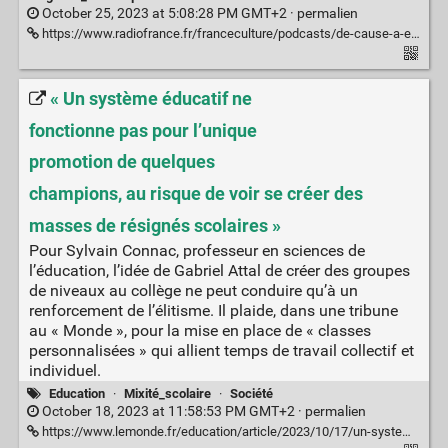
October 25, 2023 at 5:08:28 PM GMT+2 ·
permalien
https://www.radiofrance.fr/franceculture/podcasts/de-cause-a-effets-le-magazine-de-l-environnement/alerte-unicef-impacts-du-rechauffement-climatique-et-de-la-crise-environnementale-sur-les-enfants-1586587
« Un système éducatif ne
fonctionne pas pour l’unique
promotion de quelques
champions, au risque de voir se créer des
masses de résignés scolaires »
Pour Sylvain Connac, professeur en sciences de
l’éducation, l’idée de Gabriel Attal de créer des groupes
de niveaux au collège ne peut conduire qu’à un
renforcement de l’élitisme. Il plaide, dans une tribune
au « Monde », pour la mise en place de « classes
personnalisées » qui allient temps de travail collectif et
individuel.
Education
·
Mixité_scolaire
·
Société
October 18, 2023 at 11:58:53 PM GMT+2 ·
permalien
https://www.lemonde.fr/education/article/2023/10/17/un-systeme-educatif-ne-fonctionne-pas-pour-l-unique-promotion-de-quelques-champions-au-risque-de-voir-se-creer-des-masses-de-perdants-et-de-resignes-scolaires_6194897_1473685.html