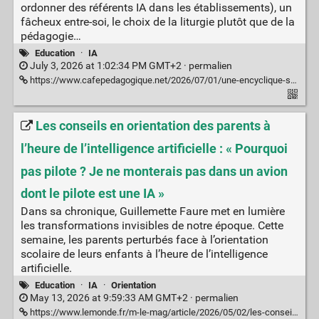
ordonner des référents IA dans les établissements), un
fâcheux entre-soi, le choix de la liturgie plutôt que de la
pédagogie…
Education
·
IA
July 3, 2026 at 1:02:34 PM GMT+2 ·
permalien
https://www.cafepedagogique.net/2026/07/01/une-encyclique-sur-lia-en-education/
Les conseils en orientation des parents à
l’heure de l’intelligence artificielle : « Pourquoi
pas pilote ? Je ne monterais pas dans un avion
dont le pilote est une IA »
Dans sa chronique, Guillemette Faure met en lumière
les transformations invisibles de notre époque. Cette
semaine, les parents perturbés face à l’orientation
scolaire de leurs enfants à l’heure de l’intelligence
artificielle.
Education
·
IA
·
Orientation
May 13, 2026 at 9:59:33 AM GMT+2 ·
permalien
https://www.lemonde.fr/m-le-mag/article/2026/05/02/les-conseils-en-orientation-des-parents-a-l-heure-de-l-intelligence-artificielle-pourquoi-pas-pilote-je-ne-monterais-pas-dans-un-avion-dont-le-pilote-est-une-ia_6684849_4500055.html