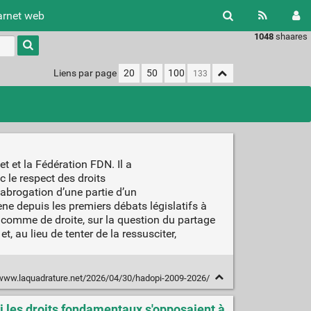
arnet web
1048
shaares
Type 1 or
more
characters
Liens par page
20
50
100
for
results.
t et la Fédération FDN. Il a
 le respect des droits
abrogation d’une partie d’un
ne depuis les premiers débats législatifs à
 comme de droite, sur la question du partage
, au lieu de tenter de la ressusciter,
/www.laquadrature.net/2026/04/30/hadopi-2009-2026/
i les droits fondamentaux s'opposaient à