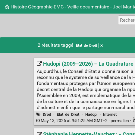
Histoire-Géographie-EMC - Veille documentaire - Joël Mari
2 résultats taggé
Etat_de_Droit
Hadopi (2009–2026) – La Quadrature 
Aujourd’hui, le Conseil d’État a donné raison à
reconnu que le système de surveillance de la H
fondamentaux protégés par l’Union européenne.
décret central de la Hadopi qui organise la ri
l’Assemblée en 2009, est emblématique de la v
de la culture et de la connaissance en ligne. Il
d’admettre enfin que le partage non-marchand de
Droit
·
Etat_de_Droit
·
Hadopi
·
Internet
May 13, 2026 at 9:51:25 AM GMT+2 ·
permalien
·
Stéphanie Hennette-Vauchez : « Consei