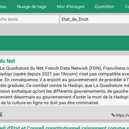
teau
Nuage de tags
Mur d'images
Quotidien
C
du Net
 La Quadrature du Net, French Data Network (FDN), Franciliens.ne
adopi (opéré depuis 2021 par l’Arcom) n’est pas compatible avec
 En conséquence, il a enjoint au gouvernement de procéder à l’
poste graduée. Ce combat contre la Hadopi, que La Quadrature mè
ision archaïque qu’ont les différents gouvernements, de gauche
 revient désormais au gouvernement d’acter la mort de la Hadopi et
 la culture en ligne ne doit pas être criminalisé.
https:/
l d'Etat et Conseil constitutionnel raisonnent comme s