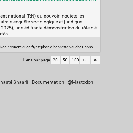
ent national (RN) au pouvoir inquiète les
strale enquête sociologique et juridique
 2025), une édifiante démonstration du rôle clé
rtés.
ues.fr/stephanie-hennette-vauchez-conseil-detat-et-conseil-constitutionnel-rai/00117739
Liens par page
20
50
100
nauté Shaarli ·
Documentation
·
@Mastodon
·