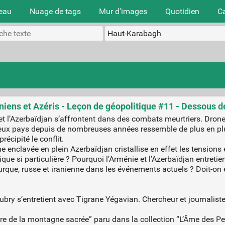
teau
Nuage de tags
Mur d'images
Quotidien
C
niens et Azéris - Leçon de géopolitique #11 - Dessous d
 et l’Azerbaïdjan s’affrontent dans des combats meurtriers. Dro
s deux pays depuis de nombreuses années ressemble de plus en plus
écipité le conflit.
enclavée en plein Azerbaïdjan cristallise en effet les tensions
que si particulière ? Pourquoi l’Arménie et l’Azerbaïdjan entretie
 turque, russe et iranienne dans les événements actuels ? Doit-on
ubry s’entretient avec Tigrane Yégavian. Chercheur et journalist
bre de la montagne sacrée” paru dans la collection “L’Âme des Pe