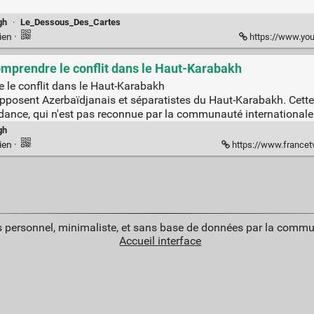
gh
·
Le_Dessous_Des_Cartes
ien
·
https://www.yo
comprendre le conflit dans le Haut-Karabakh
e le conflit dans le Haut-Karabakh
pposent Azerbaïdjanais et séparatistes du Haut-Karabakh. Cet
ance, qui n'est pas reconnue par la communauté internationale
gh
ien
·
https://www.francetvinfo.fr/monde/ar
 personnel, minimaliste, et sans base de données par la commu
Accueil interface