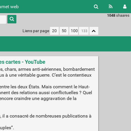
arnet web
1048
shaares
Type 1 or
more
characters
Liens par page
20
50
100
for
results.
es cartes - YouTube
nes, chars, armes anti-aériennes, bombardement
 à une véritable guerre. C’est le contentieux
 entre les deux États. Mais comment le Haut-
nnent des relations aussi conflictuelles ? Quel
 encore craindre une aggravation de la
e, il a consacré de nombreuses publications à
uples”.