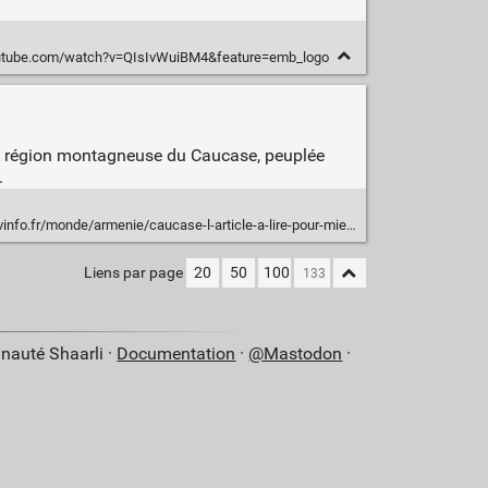
utube.com/watch?v=QIsIvWuiBM4&feature=emb_logo
te région montagneuse du Caucase, peuplée
.
menie/caucase-l-article-a-lire-pour-mieux-comprendre-le-conflit-dans-le-haut-karabakh_4138597.html
Liens par page
20
50
100
nauté Shaarli ·
Documentation
·
@Mastodon
·