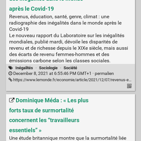
après le Covid-19
Revenus, éducation, santé, genre, climat : une
radiographie des inégalités dans le monde après le
Covid-19
Le nouveau rapport du Laboratoire sur les inégalités
mondiales, publié mardi, dévoile les disparités de
revenu et de richesse depuis le XIXe siècle, mais aussi
des écarts de revenu femmes-hommes et des
émissions carbone selon les classes sociales.
Inégalités
·
Sociologie
·
Société
December 8, 2021 at 6:55:46 PM GMT+1 ·
permalien
https://www.lemonde.fr/economie/article/2021/12/07/revenus-education-sante-genre-climat-la-pandemie-de-covid-19-a-exacerbe-un-peu-plus-encore-les-inegalites-mondiales_6104984_3234.html
Dominique Méda : « Les plus
forts taux de surmortalité
concernent les “travailleurs
essentiels” »
Une étude britannique montre que la surmortalité liée