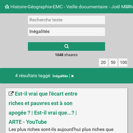
Histoire-Géographie-EMC - Veille documentaire - Joël Mari
Nuage de tags
Mur d'images
Quotidien
Carnet 
Type 1 or more
characters for
results.
1048
shaares
20
50
100
4 résultats taggé
Inégalités
Est-il vrai que l'écart entre
riches et pauvres est à son
apogée ? | Est-il vrai que...? |
ARTE - YouTube
Les plus riches sont-ils aujourd'hui plus riches que