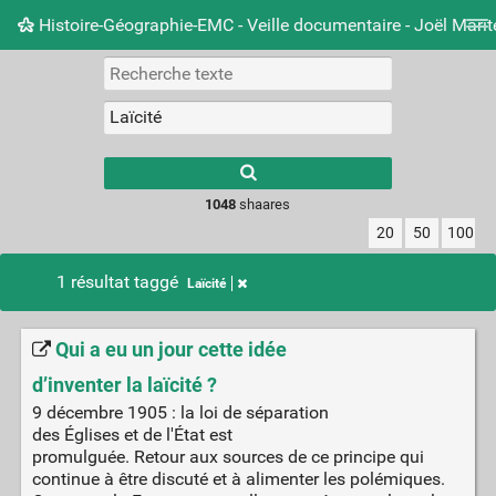
Histoire-Géographie-EMC - Veille documentaire - Joël Mari
Nuage de tags
Mur d'images
Quotidien
Carnet 
Type 1 or more
characters for
results.
1048
shaares
20
50
100
1 résultat taggé
Laïcité
Qui a eu un jour cette idée
d’inventer la laïcité ?
9 décembre 1905 : la loi de séparation
des Églises et de l'État est
promulguée. Retour aux sources de ce principe qui
continue à être discuté et à alimenter les polémiques.