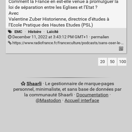
Comment la France en est-elle venue à promulguer la
loi de séparation entre les Eglises et l’Etat ?
Avec
Valentine Zuber Historienne, directrice d'études à
l'Ecole Pratique des Hautes Etudes (PSL)
EMC
·
Histoire
·
Laïcité
December 11, 2022 at 3:43:12 PM GMT+1 ·
permalien
https://www.radiofrance.fr/franceculture/podcasts/sans-oser-le-demander/qui-a-eu-un-jour-cette-idee-d-inventer-la-laicite-7451097
20
50
100
Shaarli
· Le gestionnaire de marque-pages
personnel, minimaliste, et sans base de données par
la communauté Shaarli ·
Documentation
·
@Mastodon
·
Accueil interface