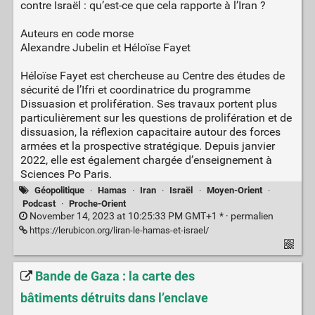
contre Israël : qu’est-ce que cela rapporte à l’Iran ?
Auteurs en code morse
Alexandre Jubelin et Héloïse Fayet
Héloïse Fayet est chercheuse au Centre des études de
sécurité de l’Ifri et coordinatrice du programme
Dissuasion et prolifération. Ses travaux portent plus
particulièrement sur les questions de prolifération et de
dissuasion, la réflexion capacitaire autour des forces
armées et la prospective stratégique. Depuis janvier
2022, elle est également chargée d’enseignement à
Sciences Po Paris.
Géopolitique
·
Hamas
·
Iran
·
Israël
·
Moyen-Orient
·
Podcast
·
Proche-Orient
November 14, 2023 at 10:25:33 PM GMT+1 * ·
permalien
https://lerubicon.org/liran-le-hamas-et-israel/
Bande de Gaza : la carte des
bâtiments détruits dans l’enclave