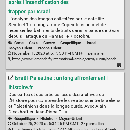
après l’intensification des
frappes par Israël
L’analyse des images collectées par le satellite
Sentinel-1 du programme Copernicus permet de
recenser les bâtiments détruits dans la bande de Gaza
depuis l’attaque du Hamas, le 7 octobre.
Carte
·
Gaza
·
Guerre
·
Géopolitique
·
Israël
·
Moyen-Orient
·
Proche-Orient
November 1, 2023 at 6:15:33 PM GMT+1 ·
permalien
https://www.lemonde.fr/international/article/2023/10/30/bande-de-gaza-la-carte-des-batiments-detruits-dans-l-enclave-apres-l-intensification-des-frappes-par-israel_6197397_3210.html
Israël-Palestine : un long affrontement |
lhistoire.fr
Des cartes et des articles issus des archives de
L'Histoire pour comprendre les relations entre Israéliens
et Palestiniens dans la longue durée. Avec Alain
Dieckhoff et Jean-Pierre Filiu.
Géopolitique
·
Histoire
·
Moyen-Orient
October 25, 2023 at 5:34:26 PM GMT+2 ·
permalien
https://www.lhistoire.fr/isra%C3%ABl-palestine-un-long-affrontement