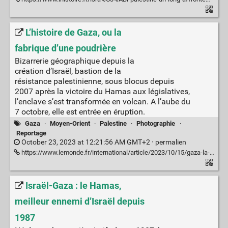
L’histoire de Gaza, ou la
fabrique d’une poudrière
Bizarrerie géographique depuis la
création d’Israël, bastion de la
résistance palestinienne, sous blocus depuis
2007 après la victoire du Hamas aux législatives,
l’enclave s’est transformée en volcan. A l’aube du
7 octobre, elle est entrée en éruption.
Gaza
·
Moyen-Orient
·
Palestine
·
Photographie
·
Reportage
October 23, 2023 at 12:21:56 AM GMT+2 ·
permalien
https://www.lemonde.fr/international/article/2023/10/15/gaza-la-fabrique-d-une-poudriere_6194561_3210.html
Israël-Gaza : le Hamas,
meilleur ennemi d’Israël depuis
1987