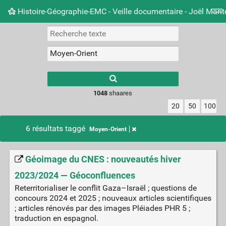
Histoire-Géographie-EMC - Veille documentaire - Joël Mari
Nuage de tags
Mur d'images
Quotidien
Carnet 
Type 1 or more
characters for
results.
1048
shaares
20
50
100
6 résultats taggé
Moyen-Orient
Géoimage du CNES : nouveautés hiver
2023/2024 — Géoconfluences
Reterritorialiser le conflit Gaza–Israël ; questions de
concours 2024 et 2025 ; nouveaux articles scientifiques
; articles rénovés par des images Pléiades PHR 5 ;
traduction en espagnol.