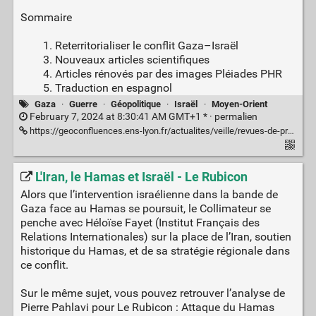
Sommaire
1. Reterritorialiser le conflit Gaza–Israël
3. Nouveaux articles scientifiques
4. Articles rénovés par des images Pléiades PHR
5. Traduction en espagnol
Gaza
·
Guerre
·
Géopolitique
·
Israël
·
Moyen-Orient
February 7, 2024 at 8:30:41 AM GMT+1 * ·
permalien
https://geoconfluences.ens-lyon.fr/actualites/veille/revues-de-presse/geoimage-du-cnes-nouveautes-hiver-2023-2024
L'Iran, le Hamas et Israël - Le Rubicon
Alors que l’intervention israélienne dans la bande de
Gaza face au Hamas se poursuit, le Collimateur se
penche avec Héloïse Fayet (Institut Français des
Relations Internationales) sur la place de l’Iran, soutien
historique du Hamas, et de sa stratégie régionale dans
ce conflit.
Sur le même sujet, vous pouvez retrouver l’analyse de
Pierre Pahlavi pour Le Rubicon : Attaque du Hamas