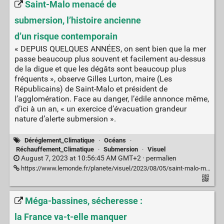
Saint-Malo menacé de
submersion, l’histoire ancienne
d’un risque contemporain
« DEPUIS QUELQUES ANNÉES, on sent bien que la mer
passe beaucoup plus souvent et facilement au-dessus
de la digue et que les dégâts sont beaucoup plus
fréquents », observe Gilles Lurton, maire (Les
Républicains) de Saint-Malo et président de
l’agglomération. Face au danger, l’édile annonce même,
d’ici à un an, « un exercice d’évacuation grandeur
nature d’alerte submersion ».
Déréglement_Climatique
·
Océans
·
Réchauffement_Climatique
·
Submersion
·
Visuel
August 7, 2023 at 10:56:45 AM GMT+2 ·
permalien
https://www.lemonde.fr/planete/visuel/2023/08/05/saint-malo-menace-de-submersion-l-histoire-ancienne-d-un-risque-contemporain_6184521_3244.html
Méga-bassines, sécheresse :
la France va-t-elle manquer