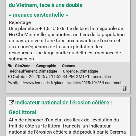
du Vietnam, face à une double
« menace existentielle »
Reportage
Une planète à + 1,5 °C 5/6. Le delta et la mégapole de
Ho Chi Minh-Ville, qui abritent un tiers de la population
du pays, doivent faire face aux assauts de l’océan et
aux conséquences de la surexploitation des
ressources. Une large partie du delta est menacée de
submersion.
Géo2nde
·
Géographie
·
Océans
·
Réchauffement_Climatique
·
Urgence_Climatique
October 26, 2025 at 11:52:34 PM GMT+1 ·
permalien
https://www.lemonde.fr/planete/article/2025/10/26/l-eau-monte-le-sol-s-affaisse-le-delta-du-mekong-grenier-a-riz-du-vietnam-face-a-une-double-menace-existentielle_6649716_3244.html
Indicateur national de l’érosion côtière |
GéoLittoral
Afin de disposer d’un état des lieux de l’évolution du
trait de côte sur le littoral français, un indicateur
national de l’érosion côtière a été produit par le Cerema