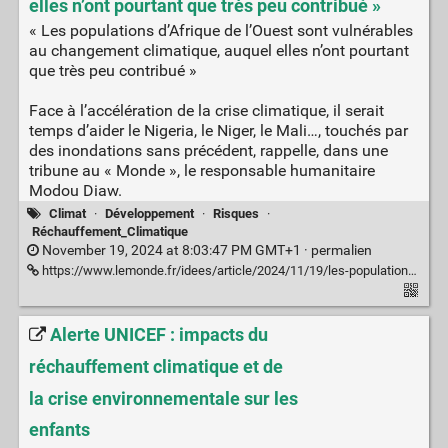
elles n’ont pourtant que très peu contribué »
« Les populations d’Afrique de l’Ouest sont vulnérables
au changement climatique, auquel elles n’ont pourtant
que très peu contribué »
Face à l’accélération de la crise climatique, il serait
temps d’aider le Nigeria, le Niger, le Mali…, touchés par
des inondations sans précédent, rappelle, dans une
tribune au « Monde », le responsable humanitaire
Modou Diaw.
Climat
·
Développement
·
Risques
·
Réchauffement_Climatique
November 19, 2024 at 8:03:47 PM GMT+1 ·
permalien
https://www.lemonde.fr/idees/article/2024/11/19/les-populations-d-afrique-de-l-ouest-sont-vulnerables-au-changement-climatique-auquel-elles-n-ont-pourtant-que-tres-peu-contribue_6402652_3232.html
Alerte UNICEF : impacts du
réchauffement climatique et de
la crise environnementale sur les
enfants