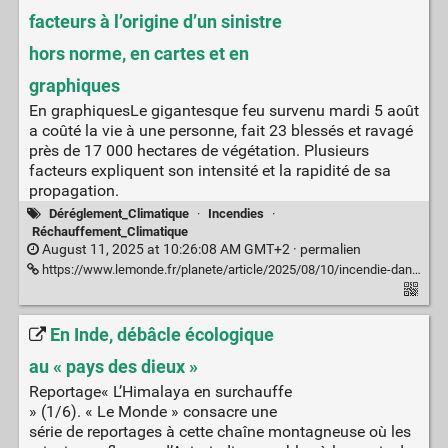
facteurs à l’origine d’un sinistre
hors norme, en cartes et en
graphiques
En graphiquesLe gigantesque feu survenu mardi 5 août
a coûté la vie à une personne, fait 23 blessés et ravagé
près de 17 000 hectares de végétation. Plusieurs
facteurs expliquent son intensité et la rapidité de sa
propagation.
Déréglement_Climatique
·
Incendies
·
Réchauffement_Climatique
August 11, 2025 at 10:26:08 AM GMT+2 ·
permalien
https://www.lemonde.fr/planete/article/2025/08/10/incendie-dans-l-aude-les-facteurs-a-l-origine-d-un-sinistre-hors-norme-en-cartes-et-en-graphiques_6627646_3244.html
En Inde, débâcle écologique
au « pays des dieux »
Reportage« L’Himalaya en surchauffe
» (1/6). « Le Monde » consacre une
série de reportages à cette chaîne montagneuse où les