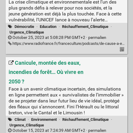
La crise climatique et environnementale est l’un des
plus grands défis à relever pour nos sociétés, et la
jeune génération est déjà la plus touchée. Face à cette
vulnérabilité, l’UNICEF lance à nouveau l’alerte…
Démocratie
·
Education
·
Réchauffement_Climatique
·
Urgence_Climatique
October 25, 2023 at 5:08:28 PM GMT+2 ·
permalien
https://www.radiofrance.fr/franceculture/podcasts/de-cause-a-effets-le-magazine-de-l-environnement/alerte-unicef-impacts-du-rechauffement-climatique-et-de-la-crise-environnementale-sur-les-enfants-1586587
Canicule, montée des eaux,
incendies de forêt… Où vivre en
2050 ?
Face à un avenir climatique incertain, des simulations
en ligne permettent aux « survivalistes de l’immobilier »
de se projeter dans leur futur lieu de vie idéal, protégé
des fléaux qui s’annoncent. Fini l’Hérault ou le littoral
breton, vive le Cantal et le Limousin !
Climat
·
Environnement
·
Réchauffement_Climatique
·
Urgence_Climatique
October 15, 2023 at 7:24:39 AM GMT+2 ·
permalien