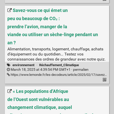
Savez-vous ce qui émet un
peu ou beaucoup de CO₂ :
prendre l’avion, manger de la
viande ou utiliser un sèche-linge pendant un
an ?
Alimentation, transports, logement, chauffage, achats
d’équipement ou du quotidien… Testez vos
connaissances des ordres de grandeur avec notre quiz.
environnement
·
Réchauffement_Climatique
March 18, 2025 at 4:39:54 PM GMT+1 ·
permalien
https://www.lemonde.fr/les-decodeurs/article/2025/02/17/savez-vous-ce-qui-emet-un-peu-ou-beaucoup-de-co-prendre-l-avion-manger-de-la-viande-ou-utiliser-un-seche-linge-pendant-un-an_6145983_4355771.html
« Les populations d’Afrique
de l’Ouest sont vulnérables au
changement climatique, auquel