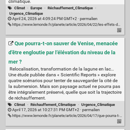
climatique.
Climat
·
Europe
·
Réchauffement_Climatique
·
Urgence_Climatique
April 24, 2026 at 4:09:24 PM GMT+2 ·
permalien
https://www.lemonde.fr/planete/article/2026/04/22/les-effets-du-rechauffement-climatique-sur-la-sante-en-europe-de-plus-en-plus-marques_6682346_3244.html
Que pourra-t-on sauver de Venise, menacée
d’être engloutie par l’élévation du niveau de la
mer ?
Relocalisation, transformation de la lagune en lac…
Une étude publiée dans « Scientific Reports » explore
quatre scénarios pour tenter de sauvegarder la cité de
la submersion. Mais son paysage actuel ne pourra pas
être intégralement préservé, quelle que soit la trajectoire
de réchauffement.
Climat
·
Réchauffement_Climatique
·
Urgence_Climatique
April 17, 2026 at 10:27:31 PM GMT+2 ·
permalien
https://www.lemonde.fr/planete/article/2026/04/17/que-pourra-t-on-sauver-de-venise-menacee-par-l-elevation-du-niveau-de-la-mer_6680807_3244.html