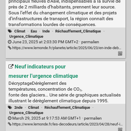
principaux fleuves d’Asie, indispensables à la survie de
près de 2 milliards d’habitants, prennent leur source.
Sous l’effet du changement climatique et des projets
d’infrastructures de transport, la région connaît des
transformations lourdes de conséquences.
Climat
·
Eau
·
Inde
·
Réchauffement_Climatique
·
Urgence_Climatique
June 23, 2025 at 2:03:30 PM GMT+2 ·
permalien
https://www.lemonde.fr/planete/article/2025/06/23/en-inde-debacle-ecologique-au-pays-des-dieux_6615390_3244.html
Neuf indicateurs pour
mesurer l’urgence climatique
DécryptageDérèglement des
températures, concentration de CO₂,
fonte des glaciers… Une série de graphiques actualisés
illustrant le dérèglement climatique depuis 1995.
2nde
·
Climat
·
Réchauffement_Climatique
·
Urgence_Climatique
March 29, 2025 at 9:17:53 AM GMT+1 ·
permalien
https://www.lemonde.fr/les-decodeurs/article/2023/04/28/neuf-indicateurs-pour-mesurer-l-urgence-climatique_6148399_4355771.html