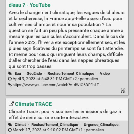
d'eau ? - YouTube
Avec le changement climatique, les vagues de chaleurs
et la sécheresse, la France aura-t-elle assez d’eau pour
cultiver ses champs et nourrir sa population ? La
question se fait un peu plus pressante chaque année a
mesure que les canicules s’accumulent. Dans le cas de
l’année 2022, l’hiver a été exceptionnellement sec, et les
pluies significatives du printemps se sont fait attendre.
Et même pour ceux qui irriguent leurs champs, difficile
d’aller chercher de l’eau dans les nappes phréatiques
qui sont trop basses.
Eau
·
Géo2nde
·
Réchauffement_Climatique
·
Vidéo
April 9, 2023 at 5:48:31 PM GMT+2 ·
permalien
https://www.youtube.com/watch?v=dWtG6DFFb1E
Climate TRACE
Climate Trace : pour visualiser les émissions de gaz à
effet de serre sur une carte interactive.
Climat
·
Réchauffement_Climatique
·
Urgence_Climatique
March 17, 2023 at 9:10:02 PM GMT+1 ·
permalien