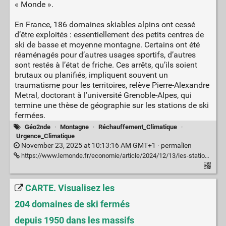
« Monde ».
En France, 186 domaines skiables alpins ont cessé
d’être exploités : essentiellement des petits centres de
ski de basse et moyenne montagne. Certains ont été
réaménagés pour d’autres usages sportifs, d’autres
sont restés à l’état de friche. Ces arrêts, qu’ils soient
brutaux ou planifiés, impliquent souvent un
traumatisme pour les territoires, relève Pierre-Alexandre
Metral, doctorant à l’université Grenoble-Alpes, qui
termine une thèse de géographie sur les stations de ski
fermées.
Géo2nde
·
Montagne
·
Réchauffement_Climatique
·
Urgence_Climatique
November 23, 2025 at 10:13:16 AM GMT+1 ·
permalien
https://www.lemonde.fr/economie/article/2024/12/13/les-stations-de-ski-qui-ferment-sont-de-taille-de-plus-en-plus-importante_6445874_3234.html
CARTE. Visualisez les
204 domaines de ski fermés
depuis 1950 dans les massifs