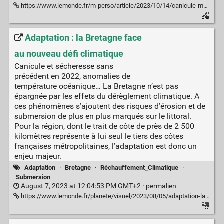
https://www.lemonde.fr/m-perso/article/2023/10/14/canicule-montee-des-eaux-incendies-de-foret-ou-vivre-en-2050_6194282_4497916.html
Adaptation : la Bretagne face
au nouveau défi climatique
Canicule et sécheresse sans
précédent en 2022, anomalies de
température océanique… La Bretagne n’est pas
épargnée par les effets du dérèglement climatique. A
ces phénomènes s’ajoutent des risques d’érosion et de
submersion de plus en plus marqués sur le littoral.
Pour la région, dont le trait de côte de près de 2 500
kilomètres représente à lui seul le tiers des côtes
françaises métropolitaines, l’adaptation est donc un
enjeu majeur.
Adaptation
·
Bretagne
·
Réchauffement_Climatique
·
Submersion
August 7, 2023 at 12:04:53 PM GMT+2 ·
permalien
https://www.lemonde.fr/planete/visuel/2023/08/05/adaptation-la-bretagne-face-au-nouveau-defi-climatique_6184526_3244.html