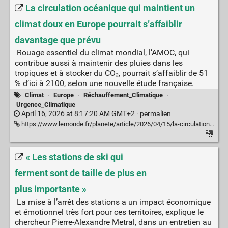
La circulation océanique qui maintient un
climat doux en Europe pourrait s’affaiblir
davantage que prévu
Rouage essentiel du climat mondial, l’AMOC, qui
contribue aussi à maintenir des pluies dans les
tropiques et à stocker du CO₂, pourrait s’affaiblir de 51
% d’ici à 2100, selon une nouvelle étude française.
Climat
·
Europe
·
Réchauffement_Climatique
·
Urgence_Climatique
April 16, 2026 at 8:17:20 AM GMT+2 ·
permalien
https://www.lemonde.fr/planete/article/2026/04/15/la-circulation-oceanique-qui-maintient-un-climat-doux-en-europe-pourrait-s-affaiblir-davantage-que-prevu_6680335_3244.html
« Les stations de ski qui
ferment sont de taille de plus en
plus importante »
La mise à l’arrêt des stations a un impact économique
et émotionnel très fort pour ces territoires, explique le
chercheur Pierre-Alexandre Metral, dans un entretien au