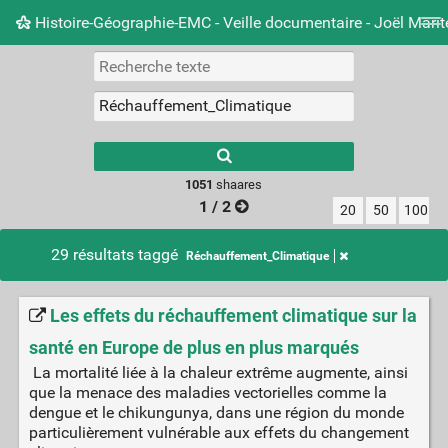
Histoire-Géographie-EMC - Veille documentaire - Joël Mari
Nuage de tags
Mur d'images
Quotidien
Carnet 
Type 1 or more
characters for
results.
1051
shaares
1 / 2
20
50
100
29 résultats taggé
Réchauffement_Climatique
Les effets du réchauffement climatique sur la
santé en Europe de plus en plus marqués
La mortalité liée à la chaleur extrême augmente, ainsi
que la menace des maladies vectorielles comme la
dengue et le chikungunya, dans une région du monde
particulièrement vulnérable aux effets du changement