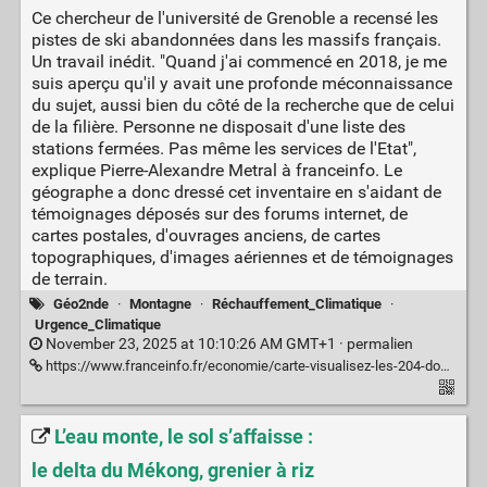
Ce chercheur de l'université de Grenoble a recensé les
pistes de ski abandonnées dans les massifs français.
Un travail inédit. "Quand j'ai commencé en 2018, je me
suis aperçu qu'il y avait une profonde méconnaissance
du sujet, aussi bien du côté de la recherche que de celui
de la filière. Personne ne disposait d'une liste des
stations fermées. Pas même les services de l'Etat",
explique Pierre-Alexandre Metral à franceinfo. Le
géographe a donc dressé cet inventaire en s'aidant de
témoignages déposés sur des forums internet, de
cartes postales, d'ouvrages anciens, de cartes
topographiques, d'images aériennes et de témoignages
de terrain.
Géo2nde
·
Montagne
·
Réchauffement_Climatique
·
Urgence_Climatique
November 23, 2025 at 10:10:26 AM GMT+1 ·
permalien
https://www.franceinfo.fr/economie/carte-visualisez-les-204-domaines-de-ski-fermes-depuis-1950-dans-les-massifs-francais_7611482.html
L’eau monte, le sol s’affaisse :
le delta du Mékong, grenier à riz