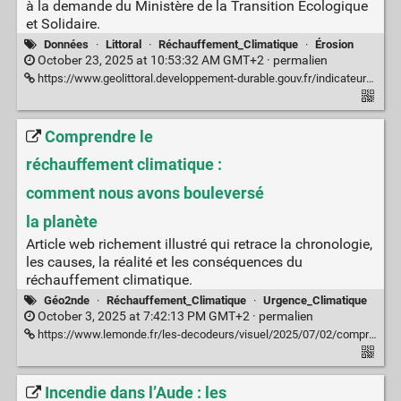
à la demande du Ministère de la Transition Écologique
et Solidaire.
Données
·
Littoral
·
Réchauffement_Climatique
·
Érosion
October 23, 2025 at 10:53:32 AM GMT+2 ·
permalien
https://www.geolittoral.developpement-durable.gouv.fr/indicateur-national-de-l-erosion-cotiere-a1434.html
Comprendre le
réchauffement climatique :
comment nous avons bouleversé
la planète
Article web richement illustré qui retrace la chronologie,
les causes, la réalité et les conséquences du
réchauffement climatique.
Géo2nde
·
Réchauffement_Climatique
·
Urgence_Climatique
October 3, 2025 at 7:42:13 PM GMT+2 ·
permalien
https://www.lemonde.fr/les-decodeurs/visuel/2025/07/02/comprendre-le-rechauffement-climatique-comment-nous-avons-bouleverse-la-planete_6176490_4355771.html
Incendie dans l’Aude : les