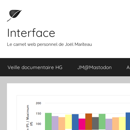
Aller
au
contenu
Interface
Le carnet web personnel de Joël Mariteau
Veille documentaire HG
JM@Mastodon
A