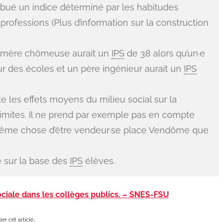
tribué un indice déterminé par les habitudes
 professions (Plus d’information sur la construction
 sa mère chômeuse aurait un
IPS
de 38 alors qu’un·e
r des écoles et un père ingénieur aurait un
IPS
 les effets moyens du milieu social sur la
 limites. Il ne prend par exemple pas en compte
 même chose d’être vendeur·se place Vendôme que
 sur la base des
IPS
élèves.
sociale dans les collèges publics. – SNES-FSU
er cet article…