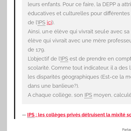
leurs enfants. Pour ce faire, la DEPP a at
éducatives et culturelles pour différentes
de l’
IPS
ici
).
Ainsi, un·e élève qui vivrait seul·e avec
élève qui vivrait avec une mère professeu
de 179.
L’objectif de l’
IPS
est de prendre en compte
scolarité. Comme tout indicateur, il a des
les disparités géographiques (Est-ce la
dans une banlieue?).
A chaque collège, son
IPS
moyen, calculé
IPS
: les collèges privés détruisent la mixité 
Partag