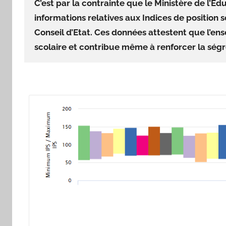
C’est par la contrainte que le Ministère de l’E
j
informations relatives aux Indices de position s
m
Conseil d’Etat. Ces données attestent que l’ens
a
scolaire et contribue même à renforcer la ségré
r
i
t
e
a
u