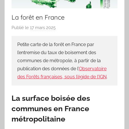
La forêt en France
Publié le
17 mars 2025
p
a
r
Petite carte de la forêt en France par
j
l’entremise du taux de boisement des
m
communes de métropole, à partir de la
a
publication des données de l’
Observatoire
r
des Forêts françaises, sous l’égide de l’IGN
.
i
t
e
La surface boisée des
a
communes en France
u
métropolitaine