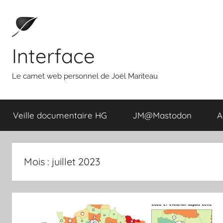
Aller
au
contenu
Interface
Le carnet web personnel de Joël Mariteau
Veille documentaire HG
JM@Mastodon
A
Mois :
juillet 2023