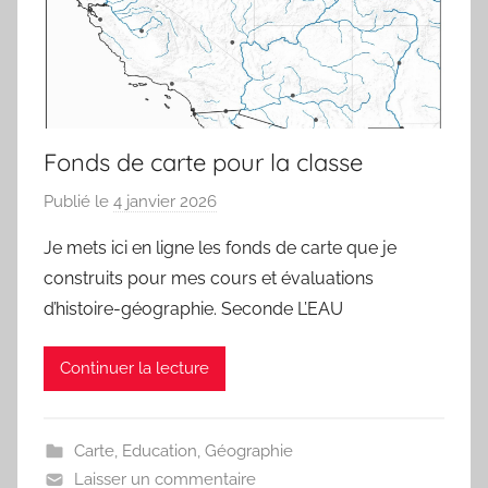
Fonds de carte pour la classe
Publié le
4 janvier 2026
p
a
Je mets ici en ligne les fonds de carte que je
r
construits pour mes cours et évaluations
j
d’histoire-géographie. Seconde L’EAU
m
a
Continuer la lecture
r
i
t
Carte
,
Education
,
Géographie
e
Laisser un commentaire
a