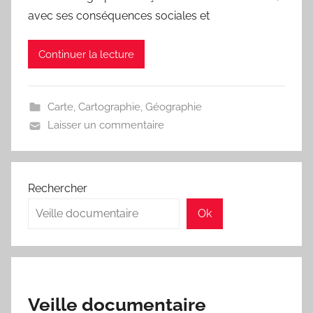
j
avec ses conséquences sociales et
m
a
Continuer la lecture
r
i
t
Carte
,
Cartographie
,
Géographie
e
Laisser un commentaire
a
u
Rechercher
Ok
Veille documentaire