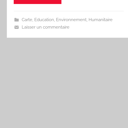
i
t
e
Carte
,
Education
,
Environnement
,
Humanitaire
a
Laisser un commentaire
u