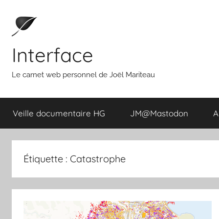
Aller
au
contenu
Interface
Le carnet web personnel de Joël Mariteau
Veille documentaire HG
JM@Mastodon
A
Étiquette :
Catastrophe