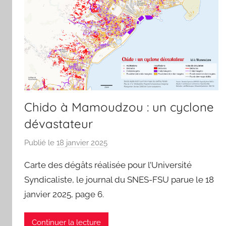
Chido à Mamoudzou : un cyclone
dévastateur
Publié le
18 janvier 2025
p
a
Carte des dégâts réalisée pour l’Université
r
Syndicaliste, le journal du SNES-FSU parue le 18
j
janvier 2025, page 6.
m
a
r
Continuer la lecture