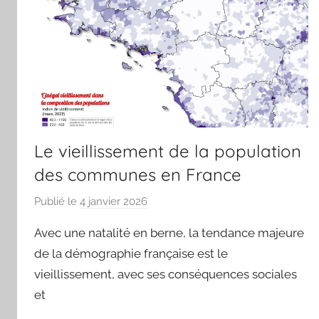
Le vieillissement de la population
des communes en France
Publié le
4 janvier 2026
p
a
Avec une natalité en berne, la tendance majeure
r
de la démographie française est le
j
vieillissement, avec ses conséquences sociales
m
et
a
r