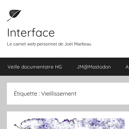
Aller
au
contenu
Interface
Le carnet web personnel de Joël Mariteau
Veille documentaire HG
JM@Mastodon
A
Étiquette :
Vieillissement