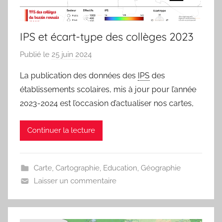
IPS et écart-type des collèges 2023
Publié le
25 juin 2024
p
a
La publication des données des
IPS
des
r
établissements scolaires, mis à jour pour l’année
j
2023-2024 est l’occasion d’actualiser nos cartes,
m
a
Continuer la lecture
r
i
t
Carte
,
Cartographie
,
Education
,
Géographie
e
Laisser un commentaire
a
u