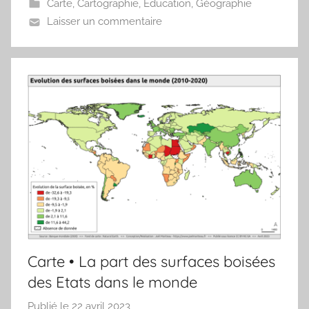
Carte
,
Cartographie
,
Education
,
Géographie
e
Laisser un commentaire
a
u
Carte • La part des surfaces boisées
des Etats dans le monde
Publié le
22 avril 2023
p