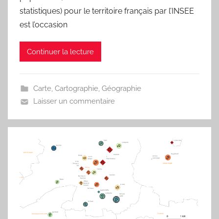
j
statistiques) pour le territoire français par l’INSEE
m
est l’occasion
a
r
Continuer la lecture
i
t
e
Carte
,
Cartographie
,
Géographie
a
Laisser un commentaire
u