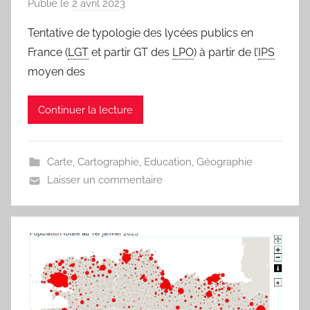
Publié le
2 avril 2023
p
a
Tentative de typologie des lycées publics en
r
France (
LGT
et partir GT des
LPO
) à partir de l’
IPS
j
moyen des
m
a
Continuer la lecture
r
i
t
Carte
,
Cartographie
,
Education
,
Géographie
e
Laisser un commentaire
a
u