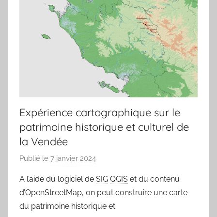
Expérience cartographique sur le
patrimoine historique et culturel de
la Vendée
Publié le
7 janvier 2024
p
a
A l’aide du logiciel de
SIG
QGIS
et du contenu
r
d’OpenStreetMap, on peut construire une carte
j
du patrimoine historique et
m