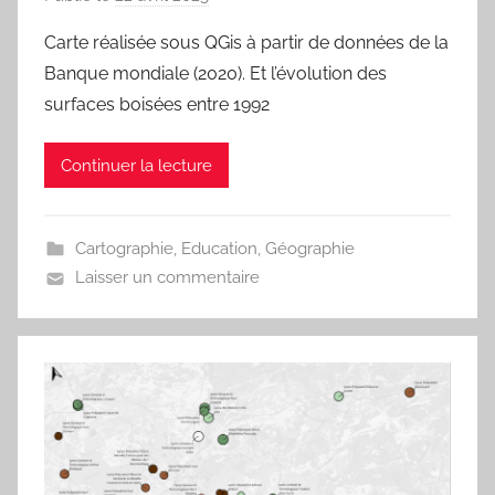
a
Carte réalisée sous QGis à partir de données de la
r
Banque mondiale (2020). Et l’évolution des
j
surfaces boisées entre 1992
m
a
Continuer la lecture
r
i
t
Cartographie
,
Education
,
Géographie
e
Laisser un commentaire
a
u