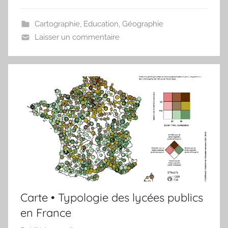
t
Cartographie
,
Education
,
Géographie
e
Laisser un commentaire
a
u
Carte • Typologie des lycées publics
en France