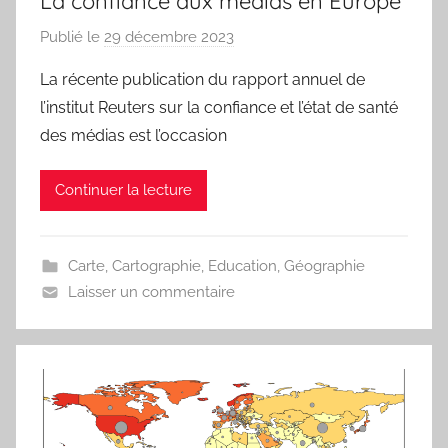
La confiance aux médias en Europe
Publié le
29 décembre 2023
p
a
La récente publication du rapport annuel de
r
l’institut Reuters sur la confiance et l’état de santé
j
des médias est l’occasion
m
a
Continuer la lecture
r
i
t
Carte
,
Cartographie
,
Education
,
Géographie
e
Laisser un commentaire
a
u