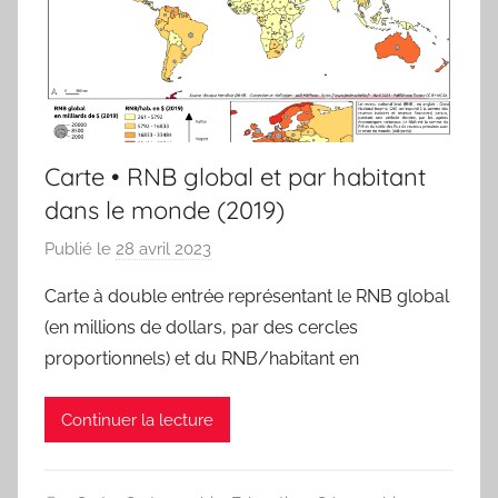
Carte • RNB global et par habitant
dans le monde (2019)
Publié le
28 avril 2023
p
a
Carte à double entrée représentant le RNB global
r
(en millions de dollars, par des cercles
j
proportionnels) et du RNB/habitant en
m
a
Continuer la lecture
r
i
t