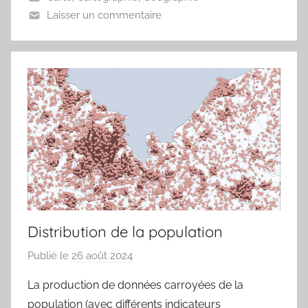
e
Laisser un commentaire
a
u
Distribution de la population
Publié le
26 août 2024
p
a
La production de données carroyées de la
r
population (avec différents indicateurs