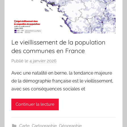
Le vieillissement de la population
des communes en France
Publié le
4 janvier 2026
p
a
Avec une natalité en berne, la tendance majeure
r
de la démographie française est le vieillissement,
j
avec ses conséquences sociales et
m
a
Continuer la lecture
r
i
t
Carte
,
Cartographie
,
Géographie