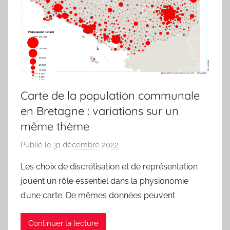
Carte de la population communale
en Bretagne : variations sur un
même thème
Publié le
31 décembre 2022
p
a
Les choix de discrétisation et de représentation
r
jouent un rôle essentiel dans la physionomie
j
d’une carte. De mêmes données peuvent
m
a
Continuer la lecture
r