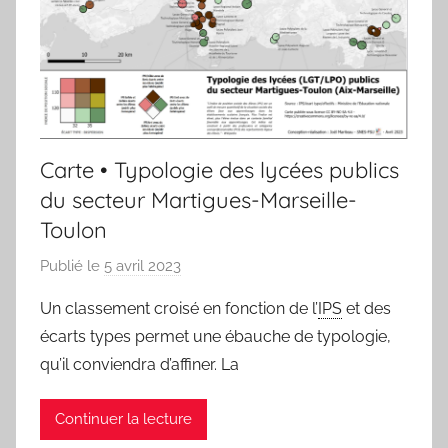
Carte • Typologie des lycées publics
du secteur Martigues-Marseille-
Toulon
Publié le
5 avril 2023
p
a
Un classement croisé en fonction de l’
IPS
et des
r
écarts types permet une ébauche de typologie,
j
qu’il conviendra d’affiner. La
m
a
Continuer la lecture
r
i