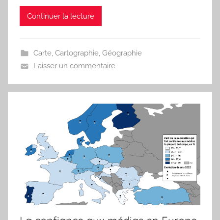
a
Continuer la lecture
r
i
t
Carte
,
Cartographie
,
Géographie
e
Laisser un commentaire
a
u