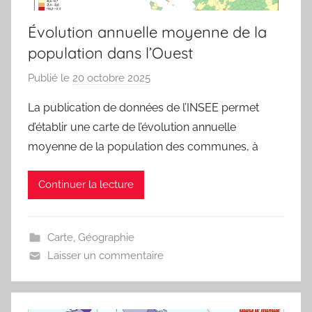
Évolution annuelle moyenne de la
population dans l’Ouest
Publié le
20 octobre 2025
p
a
La publication de données de l’INSEE permet
r
d’établir une carte de l’évolution annuelle
j
moyenne de la population des communes, à
m
a
Continuer la lecture
r
i
t
Carte
,
Géographie
e
Laisser un commentaire
a
u