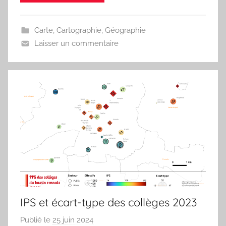
t
e
Carte
,
Cartographie
,
Géographie
a
Laisser un commentaire
u
IPS et écart-type des collèges 2023
Publié le
25 juin 2024
p