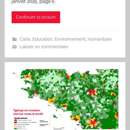
janvier 2025, page 6.
m
a
Continuer la lecture
r
i
t
Carte
,
Education
,
Environnement
,
Humanitaire
e
Laisser un commentaire
a
u