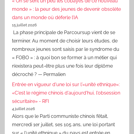
« On se sent un peu les cobayes de ce nouveau
monde » : la peur des jeunes de devenir obsolète
dans un monde où déferle l’IA
15 juillet 2026
La phase principale de Parcoursup vient de se
terminer. Au moment de choisir leurs études, de
nombreux jeunes sont saisis par le syndrome du
« FOBO » : à quoi bon se former à un métier qui
n’existera peut-être plus une fois leur diplôme
décroché ? — Permalien
Entrée en vigueur d'une loi sur l'«unité ethnique»:
«C'est le régime chinois d'aujourd'hui, l'obsession
sécuritaire» - RFI
4 juillet 2026
Alors que le Parti communiste chinois fêtait,
mercredi 1er juillet, ses 105 ans, une loi portant
sur « l'unité ethnique » du pays est entrée en