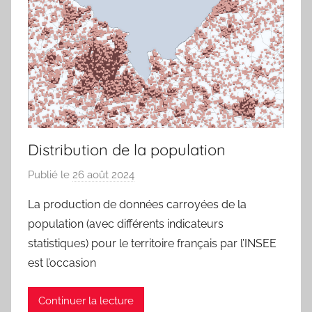
Distribution de la population
Publié le
26 août 2024
p
a
La production de données carroyées de la
r
population (avec différents indicateurs
j
statistiques) pour le territoire français par l’INSEE
m
est l’occasion
a
r
Continuer la lecture
i