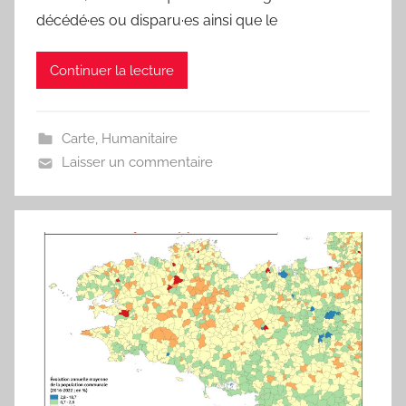
j
décédé·es ou disparu·es ainsi que le
m
a
Continuer la lecture
r
i
t
Carte
,
Humanitaire
e
Laisser un commentaire
a
u