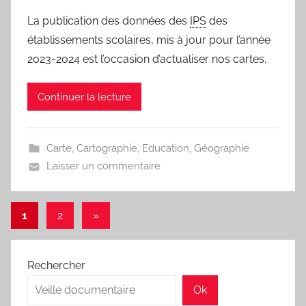
a
La publication des données des
IPS
des
r
établissements scolaires, mis à jour pour l’année
j
2023-2024 est l’occasion d’actualiser nos cartes,
m
a
Continuer la lecture
r
i
t
Carte
,
Cartographie
,
Education
,
Géographie
e
Laisser un commentaire
a
u
Pagination
Articles
1
2
»
suivants
des
publications
Rechercher
Ok