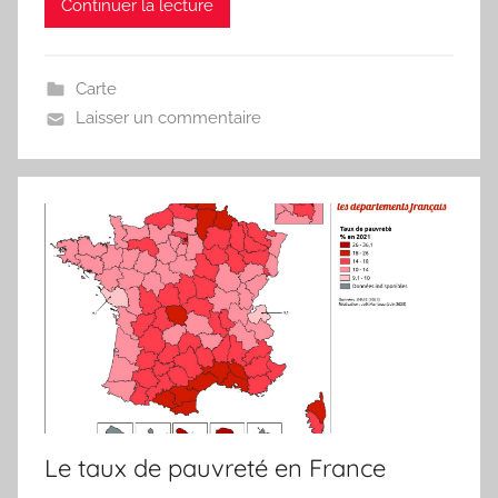
Continuer la lecture
r
i
t
Carte
e
Laisser un commentaire
a
u
Le taux de pauvreté en France