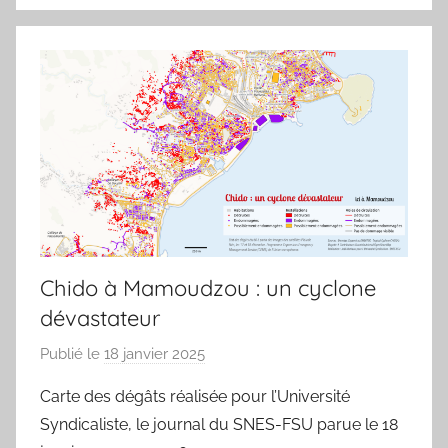
u
Chido à Mamoudzou : un cyclone
dévastateur
Publié le
18 janvier 2025
p
a
Carte des dégâts réalisée pour l’Université
r
Syndicaliste, le journal du SNES-FSU parue le 18
j