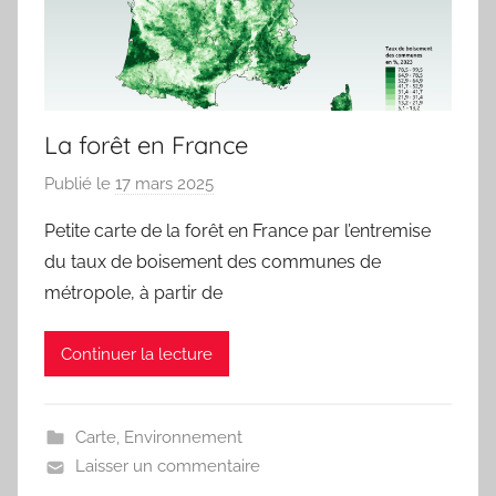
La forêt en France
Publié le
17 mars 2025
p
a
Petite carte de la forêt en France par l’entremise
r
du taux de boisement des communes de
j
métropole, à partir de
m
a
Continuer la lecture
r
i
t
Carte
,
Environnement
e
Laisser un commentaire
a