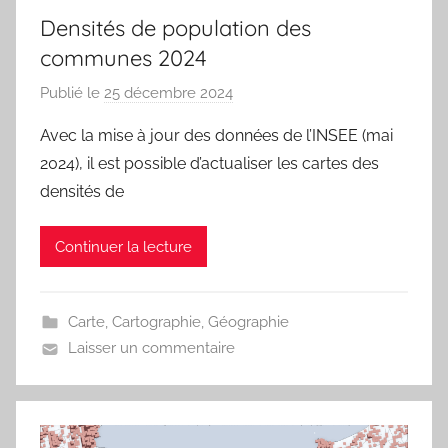
Densités de population des
communes 2024
Publié le
25 décembre 2024
p
a
Avec la mise à jour des données de l’INSEE (mai
r
2024), il est possible d’actualiser les cartes des
j
densités de
m
a
Continuer la lecture
r
i
t
Carte
,
Cartographie
,
Géographie
e
Laisser un commentaire
a
u