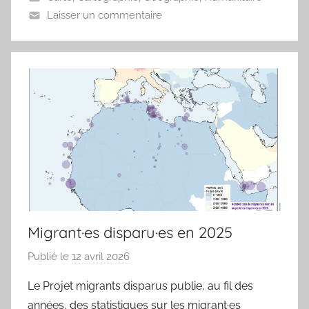
e
Laisser un commentaire
a
u
Migrant·es disparu·es en 2025
Publié le
12 avril 2026
p
a
Le Projet migrants disparus publie, au fil des
r
années, des statistiques sur les migrant·es