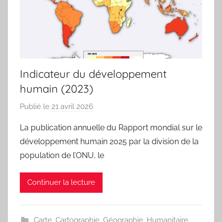
Indicateur du développement
humain (2023)
Publié le
21 avril 2026
p
a
La publication annuelle du Rapport mondial sur le
r
développement humain 2025 par la division de la
j
population de l’ONU, le
m
a
Continuer la lecture
r
i
t
Carte
,
Cartographie
,
Géographie
,
Humanitaire