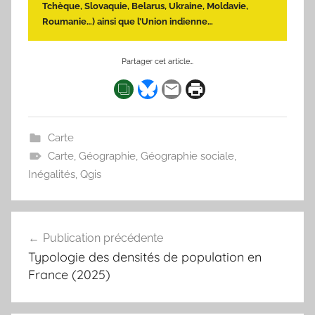
Tchèque, Slovaquie, Belarus, Ukraine, Moldavie,
Roumanie…) ainsi que l’Union indienne…
Partager cet article…
Carte
Carte
,
Géographie
,
Géographie sociale
,
Inégalités
,
Qgis
Navigation
Publication précédente
de
Typologie des densités de population en
l’article
France (2025)