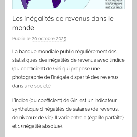
Les inégalités de revenus dans le
monde
Publié le
20 octobre 2025
p
a
La banque mondiale publie régulièrement des
r
statistiques des inégalités de revenus avec l’indice
j
(ou coefficient) de Gini qui propose une
m
photographie de l’inégale disparité des revenus
a
dans une société.
r
i
L’indice (ou coefficient) de Gini est un indicateur
t
synthétique d’inégalités de salaires (de revenus,
e
de niveaux de vie). Il varie entre 0 (égalité parfaite)
a
et 1 (inégalité absolue).
u